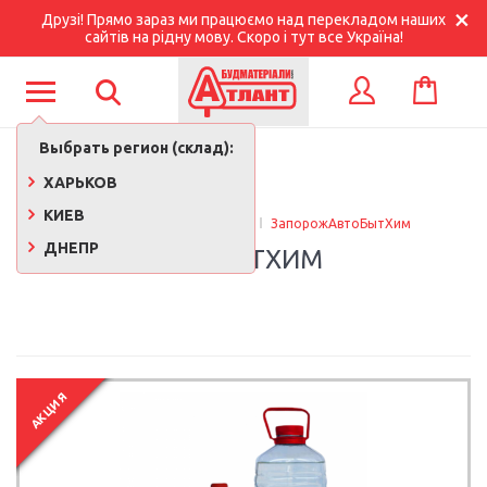
Друзі! Прямо зараз ми працюємо над перекладом наших
сайтів на рідну мову. Скоро і тут все Україна!
КОРЗИНА
ВХОД
Выбрать регион (склад):
ХАРЬКОВ
КИЕВ
Главная
Производители
ЗапорожАвтоБытХим
ДНЕПР
ЗАПОРОЖАВТОБЫТХИМ
АКЦИЯ