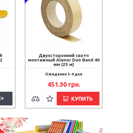
й
Двухсторонний скотч
)
монтажный Alenor Duo Band 40
мм (25 м)
Ожидание 3-4 дня
451.30
грн.
КУПИТЬ
СЯ