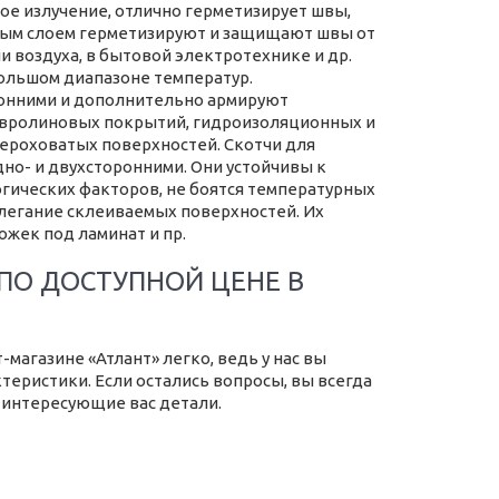
е излучение, отлично герметизирует швы,
евым слоем герметизируют и защищают швы от
и воздуха, в бытовой электротехнике и др.
ольшом диапазоне температур.
онними и дополнительно армируют
овролиновых покрытий, гидроизоляционных и
шероховатых поверхностей. Скотчи для
но- и двухсторонними. Они устойчивы к
гических факторов, не боятся температурных
легание склеиваемых поверхностей. Их
ожек под ламинат и пр.
ПО ДОСТУПНОЙ ЦЕНЕ В
магазине «Атлант» легко, ведь у нас вы
теристики. Если остались вопросы, вы всегда
е интересующие вас детали.