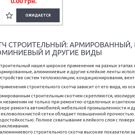
0.00
грн.
ОЖИДАЕТСЯ
ТЧ СТРОИТЕЛЬНЫЙ: АРМИРОВАННЫЙ,
МИНИЕВЫЙ И ДРУГИЕ ВИДЫ
строительный нашел широкое применение на разных этапах 
 Армированные, алюминиевые и другие клейкие ленты исполь
устройстве систем теплоизоляции, кондиционирования, венти
применения строительного скотча зависит от его вида, из 
рмированным строительным скотчем скрепляются, изолирую
н незаменим не только при ремонтно-отделочных и сантехнич
фере ремонта автомобилей, мебельной промышленности и др
текловолокнистой сетки обладает повышенной прочностью.
одостойкостью. Полное схватывание клейкого слоя с поверх
риклеивания.
 алюминиевого строительного скотча высокие показатели за