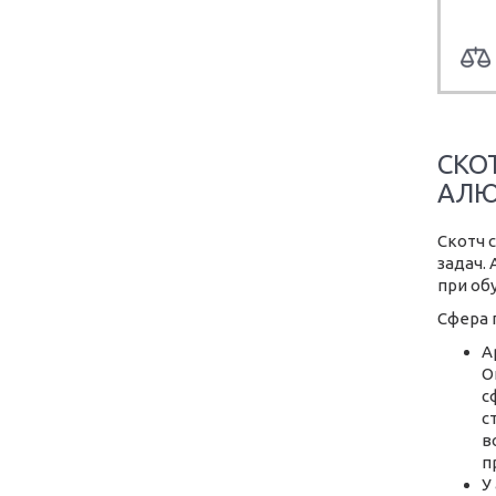
СКО
АЛЮ
Скотч 
задач.
при об
Сфера 
А
О
с
с
в
п
У