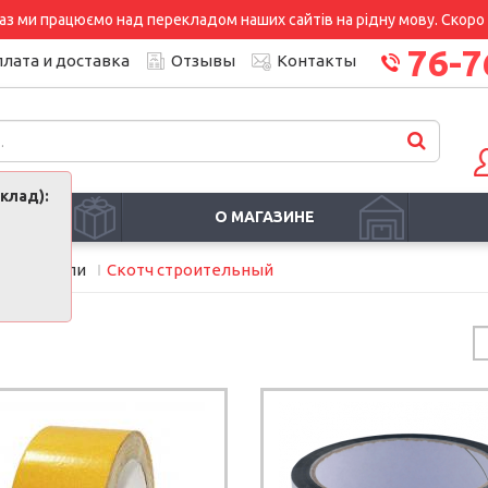
аз ми працюємо над перекладом наших сайтів на рідну мову. Скоро і
76-7
лата и доставка
Отзывы
Контакты
клад):
И
О МАГАЗИНЕ
уплотнители
Скотч строительный