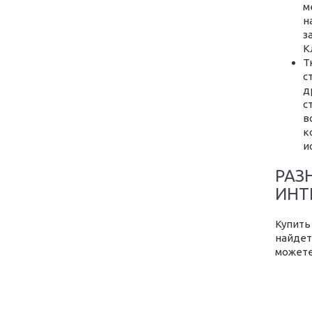
м
н
з
К
Т
с
д
с
в
к
и
РАЗ
ИНТ
Купить
найдет
можете