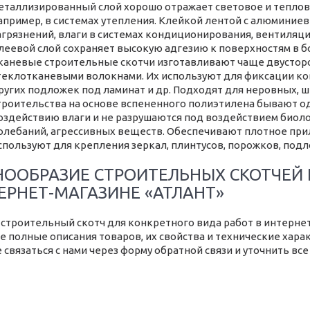
еталлизированный слой хорошо отражает световое и теплово
апример, в системах утепления. Клейкой лентой с алюмини
агрязнений, влаги в системах кондиционирования, вентиляци
леевой слой сохраняет высокую адгезию к поверхностям в б
каневые строительные скотчи изготавливают чаще двустор
теклотканевыми волокнами. Их используют для фиксации к
ругих подложек под ламинат и др. Подходят для неровных, 
троительства на основе вспененного полиэтилена бывают од
оздействию влаги и не разрушаются под воздействием биоло
олебаний, агрессивных веществ. Обеспечивают плотное при
спользуют для крепления зеркал, плинтусов, порожков, подл
НООБРАЗИЕ СТРОИТЕЛЬНЫХ СКОТЧЕЙ 
ЕРНЕТ-МАГАЗИНЕ «АТЛАНТ»
 строительный скотч для конкретного вида работ в интернет-
е полные описания товаров, их свойства и технические харак
 связаться с нами через форму обратной связи и уточнить вс