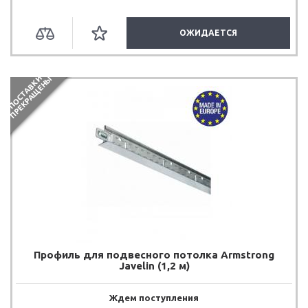
ОЖИДАЕТСЯ
П
О
С
Т
А
В
К
И
П
Р
Е
К
Р
А
Щ
Е
Н
Ы
Профиль для подвесного потолка Armstrong
Javelin (1,2 м)
Ждем поступления