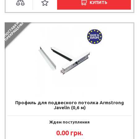
КУПИТЬ
П
О
С
Т
А
В
К
И
П
Р
Е
К
Р
А
Щ
Е
Н
Ы
Профиль для подвесного потолка Armstrong
Javelin (0,6 м)
Ждем поступления
0.00
грн.