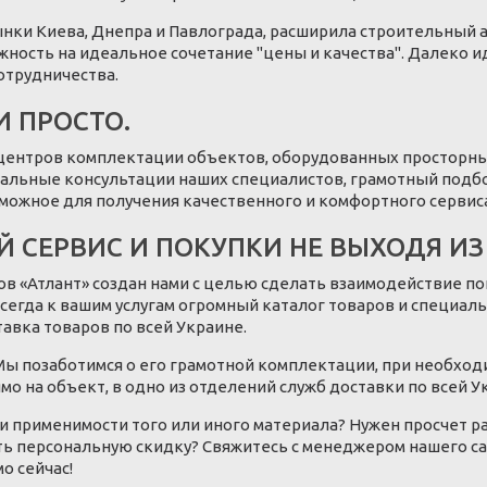
нки Киева, Днепра и Павлограда, расширила строительный 
ость на идеальное сочетание "цены и качества". Далеко и
отрудничества.
И ПРОСТО.
 центров комплектации объектов, оборудованных просторн
альные консультации наших специалистов, грамотный подб
зможное для получения качественного и комфортного сервиса 
 СЕРВИС И ПОКУПКИ НЕ ВЫХОДЯ ИЗ
в «Атлант» создан нами с целью сделать взаимодействие по
сегда к вашим услугам огромный каталог товаров и специа
авка товаров по всей Украине.
. Мы позаботимся о его грамотной комплектации, при необх
ямо на объект, в одно из отделений служб доставки по всей У
и применимости того или иного материала? Нужен просчет р
ь персональную скидку? Свяжитесь с менеджером нашего cal
о сейчас!