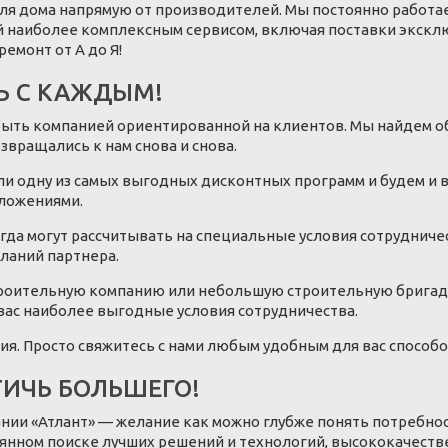
для дома напрямую от производителей. Мы постоянно работа
й наиболее комплексным сервисом, включая поставки эксклю
ремонт от А до Я!
Ь С КАЖДЫМ!
ле быть компанией ориентированной на клиентов. Мы найдем 
озвращались к нам снова и снова.
и одну из самых выгодных дисконтных программ и будем и 
ложениями.
гда могут рассчитывать на специальные условия сотруднич
ланий партнера.
троительную компанию или небольшую строительную бригаду
 вас наиболее выгодные условия сотрудничества.
я. Просто свяжитесь с нами любым удобным для вас способо
ТИЧЬ БОЛЬШЕГО!
ании «Атлант» — желание как можно глубже понять потребно
янном поиске лучших решений и технологий, высококачестве