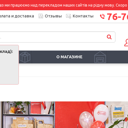
аз ми працюємо над перекладом наших сайтів на рідну мову. Скоро і
76-7
лата и доставка
Отзывы
Контакты
клад):
И
О МАГАЗИНЕ