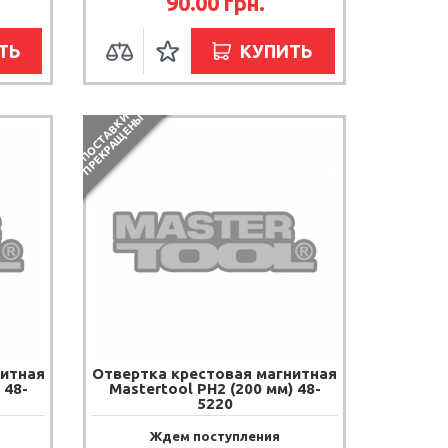
90.00
грн.
ТЬ
КУПИТЬ
П
О
С
Т
А
В
К
И
П
Р
Е
К
Р
А
Щ
Е
Н
Ы
нитная
Отвертка крестовая магнитная
 48-
Mastertool PH2 (200 мм) 48-
5220
Ждем поступления