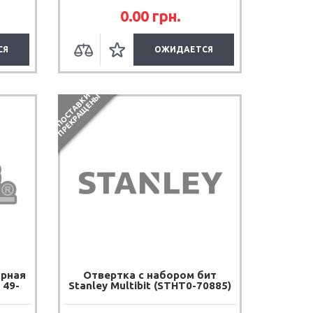
0.00
грн.
СЯ
ОЖИДАЕТСЯ
П
О
С
Т
А
В
К
И
П
Р
Е
К
Р
А
Щ
Е
Н
Ы
арная
Отвертка с набором бит
 49-
Stanley Multibit (STHT0-70885)