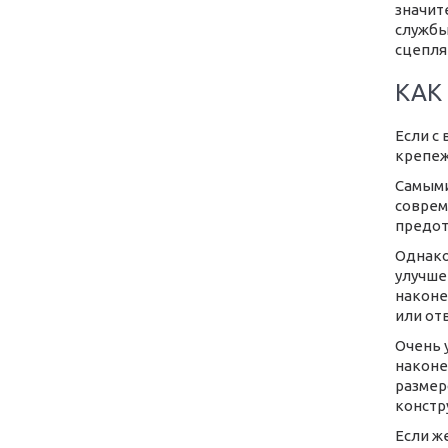
значит
службы
сцепля
КАК
Если с
крепеж
Самыми
соврем
предот
Однако
улучше
наконе
или от
Очень 
наконе
размер
констр
Если ж