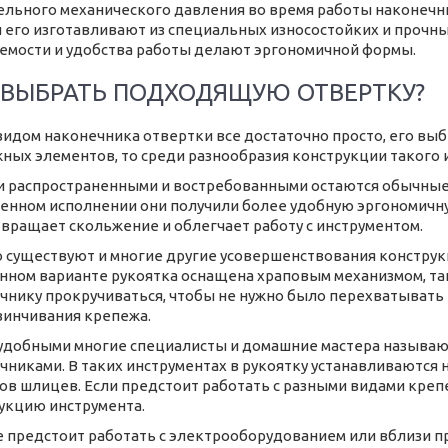
ельного механического давления во время работы наконечни
 его изготавливают из специальных износостойких и прочны
емости и удобства работы делают эргономичной формы.
 ВЫБРАТЬ ПОДХОДЯЩУЮ ОТВЕРТКУ?
 видом наконечника отвертки все достаточно просто, его вы
ных элементов, то среди разнообразия конструкции такого 
 распространенными и востребованными остаются обычные
енном исполнении они получили более удобную эргономичну
вращает скольжение и облегчает работу с инструментом.
 существуют и многие другие усовершенствования конструкц
нном варианте рукоятка оснащена храповым механизмом, та
чнику прокручиваться, чтобы не нужно было перехватывать 
винчивания крепежа.
удобными многие специалисты и домашние мастера называю
чниками. В таких инструментах в рукоятку устанавливаются 
ов шлицев. Если предстоит работать с разными видами креп
укцию инструмента.
е предстоит работать с электрооборудованием или вблизи п