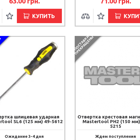
63.00
грн.
71.00
грн.
КУПИТЬ
КУПИ
П
О
С
Т
А
В
К
И
П
Р
Е
К
Р
А
Щ
Е
Н
Ы
З
ертка шлицевая ударная
Отвертка крестовая маг
rtool SL6 (125 мм) 49-5612
Mastertool PH2 (150 мм)
5215
Ожидание 3-4 дня
Ждем поступления