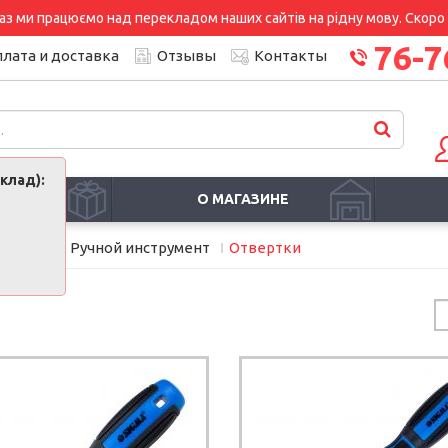
аз ми працюємо над перекладом наших сайтів на рідну мову. Скоро і
76-7
лата и доставка
Отзывы
Контакты
клад):
И
О МАГАЗИНЕ
дование
Ручной инструмент
Отвертки