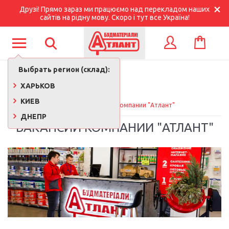
Друзі! Прямо зараз ми працюємо над перекладом наших
сайтів на рідну мову. Скоро і тут все Україна!
КОРЗИНА
ВХОД
Выбрать регион (склад):
ХАРЬКОВ
КИЕВ
Главная
Вакансии компании "Атлант"
ДНЕПР
ВАКАНСИИ КОМПАНИИ "АТЛАНТ"