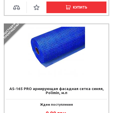
КУПИТЬ
П
О
С
Т
А
В
К
И
П
Р
Е
К
Р
А
Щ
Е
Н
Ы
AS-165 PRO армирующая фасадная сетка синяя,
Polimin, м.п
Ждем поступления