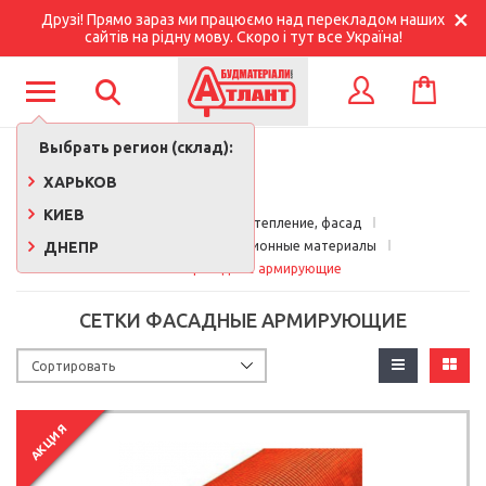
Друзі! Прямо зараз ми працюємо над перекладом наших
сайтів на рідну мову. Скоро і тут все Україна!
КОРЗИНА
ВХОД
Выбрать регион (склад):
ХАРЬКОВ
КИЕВ
Главная
Кровля, утепление, фасад
ДНЕПР
Утеплители и изоляционные материалы
Сетки фасадные армирующие
СЕТКИ ФАСАДНЫЕ АРМИРУЮЩИЕ
АКЦИЯ