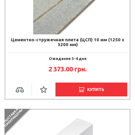
Цементно-стружечная плита (ЦСП) 10 мм (1250 х
3200 мм)
Ожидание 3-4 дня
2 373.00
грн.
КУПИТЬ
П
О
С
Т
А
В
К
И
П
Р
Е
К
Р
А
Щ
Е
Н
Ы