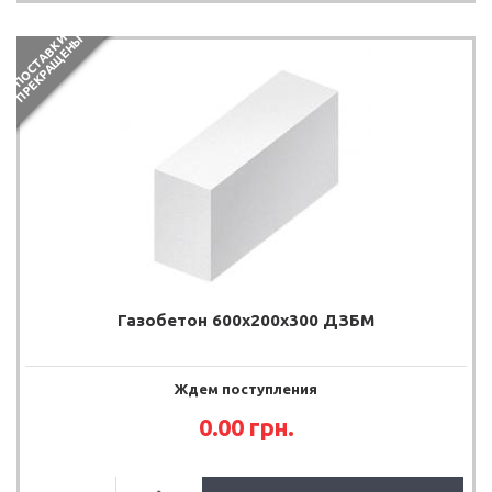
П
О
С
Т
А
В
К
И
П
Р
Е
К
Р
А
Щ
Е
Н
Ы
Газобетон 600x200x300 ДЗБМ
Ждем поступления
0.00
грн.