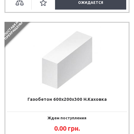
ОЖИДАЕТСЯ
П
О
С
Т
А
В
К
И
П
Р
Е
К
Р
А
Щ
Е
Н
Ы
Газобетон 600x200x300 Н.Каховка
Ждем поступления
0.00
грн.