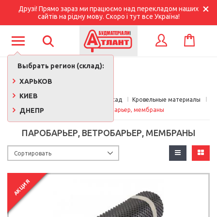
Друзі! Прямо зараз ми працюємо над перекладом наших
сайтів на рідну мову. Скоро і тут все Україна!
КОРЗИНА
ВХОД
Выбрать регион (склад):
ХАРЬКОВ
КИЕВ
Главная
Кровля, утепление, фасад
Кровельные материалы
ДНЕПР
Паробарьер, ветробарьер, мембраны
ПАРОБАРЬЕР, ВЕТРОБАРЬЕР, МЕМБРАНЫ
АКЦИЯ