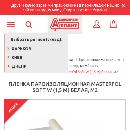
Друзі! Прямо зараз ми працюємо над перекладом наших
сайтів на рідну мову. Скоро і тут все Україна!
КОРЗИНА
ВХОД
Выбрать регион (склад):
ХАРЬКОВ
КИЕВ
Главная
Кровля, утепление, фасад
Кровельные материалы
ДНЕПР
Паробарьер, ветробарьер, мембраны
Пленка пароизоляционная Masterfol Soft W (1,5 м) белая, м2
ПЛЕНКА ПАРОИЗОЛЯЦИОННАЯ MASTERFOL
SOFT W (1,5 М) БЕЛАЯ, М2
АКЦИЯ