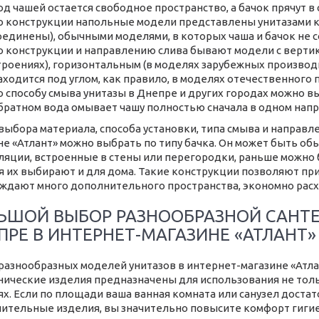
од чашей остается свободное пространство, а бачок прячут в
о конструкции напольные модели представлены унитазами ко
оединены), обычными моделями, в которых чаша и бачок не 
о конструкции и направлению слива бывают модели с вертик
троениях), горизонтальным (в моделях зарубежных производи
аходится под углом, как правило, в моделях отечественного 
о способу смыва унитазы в Днепре и других городах можно 
братном вода омывает чашу полностью сначала в одном направ
выбора материала, способа установки, типа смыва и направл
не «Атлант» можно выбрать по типу бачка. Он может быть о
ляции, встроенные в стены или перегородки, раньше можно 
я их выбирают и для дома. Такие конструкции позволяют при
ждают много дополнительного пространства, экономно расх
ЬШОЙ ВЫБОР РАЗНООБРАЗНОЙ САНТЕ
ПРЕ В ИНТЕРНЕТ-МАГАЗИНЕ «АТЛАНТ»
разнообразных моделей унитазов в интернет-магазине «Атлан
нические изделия предназначены для использования не толь
ях. Если по площади ваша ванная комната или санузел достат
ительные изделия, вы значительно повысите комфорт гиги