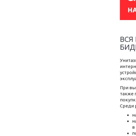
ВСЯ
БИД
Унитаз
интерн
устрой
эксплу
При вы
также 
покупк
Среди 
н
н
в
п