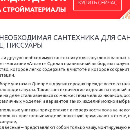
 НЕОБХОДИМАЯ САНТЕХНИКА ДЛЯ САН
Е, ПИССУАРЫ
ы и другую необходимую сантехнику для санузлов и ванных 
ет-магазине «Атлант». Сделав правильный выбор, вы получ
ство, которое легко содержать в чистоте и которое сохран
атации.
боре унитаза в Днепре и других городах прежде всего оттал
площади санузла. Такие сантехнические изделия на первый 
е на деле сталкиваешься со множеством мелких нюансов, ос
различных моделей и вариантов таких изделий можно выбр
апольные унитазы прикрепляют к поверхности пола на некот
апольно-приставные модели вплотную примыкают к стене, 
 санузле;
одвесные – представляют собой только чашу, монтируемую 