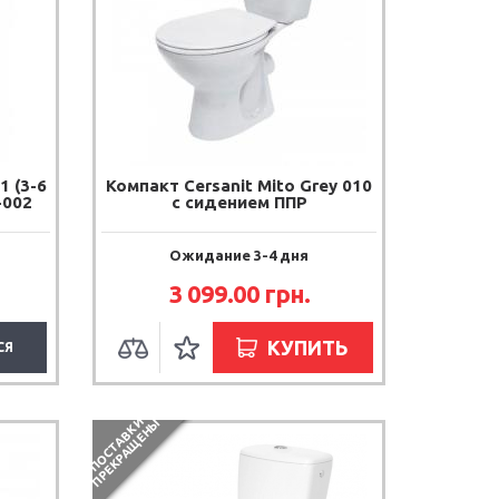
1 (3-6
Компакт Cersanit Mito Grey 010
-002
с сидением ППР
Ожидание 3-4 дня
3 099.00
грн.
КУПИТЬ
СЯ
П
О
С
Т
А
В
К
И
П
Р
Е
К
Р
А
Щ
Е
Н
Ы