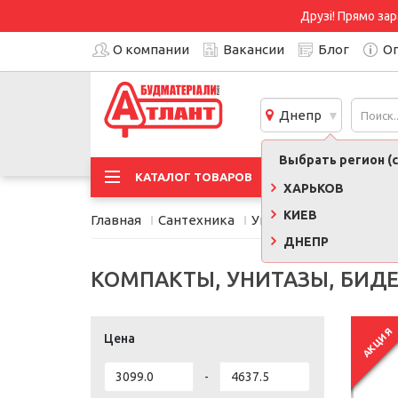
Друзі! Прямо зар
О компании
Вакансии
Блог
Оп
Днепр
Выбрать регион (с
АКЦИ
КАТАЛОГ ТОВАРОВ
ХАРЬКОВ
КИЕВ
Главная
Сантехника
Унитазы и инсталляци
ДНЕПР
КОМПАКТЫ, УНИТАЗЫ, БИДЕ
АКЦИЯ
Цена
-