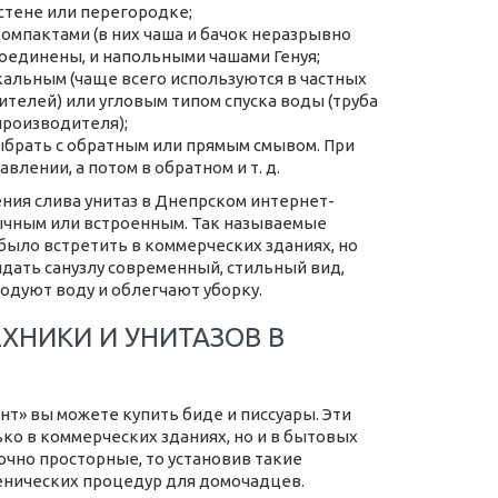
 стене или перегородке;
мпактами (в них чаша и бачок неразрывно
соединены, и напольными чашами Генуя;
альным (чаще всего используются в частных
телей) или угловым типом спуска воды (труба
производителя);
выбрать с обратным или прямым смывом. При
лении, а потом в обратном и т. д.
ения слива унитаз в Днепрском интернет-
бычным или встроенным. Так называемые
было встретить в коммерческих зданиях, но
дать санузлу современный, стильный вид,
одуют воду и облегчают уборку.
ХНИКИ И УНИТАЗОВ В
т» вы можете купить биде и писсуары. Эти
ко в коммерческих зданиях, но и в бытовых
очно просторные, то установив такие
енических процедур для домочадцев.