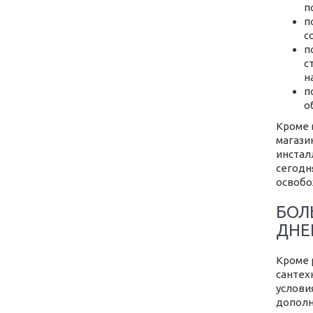
п
п
с
п
с
н
п
о
Кроме 
магази
инстал
сегодн
освобо
БОЛ
ДНЕ
Кроме 
сантех
услови
дополн