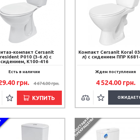
итаз-компакт Cersanit
Компакт Cersanit Koral 03
resident P010 (3-6 л) с
л) с сидением ППР K681
сидением, K100-416
Есть в наличии
Ждем поступления
29.40
грн.
4 524.00
грн.
4 674.00
грн.
КУПИТЬ
ОЖИДАЕТ
П
О
С
Т
А
В
К
И
П
Р
Е
К
Р
А
Щ
Е
Н
Ы
З