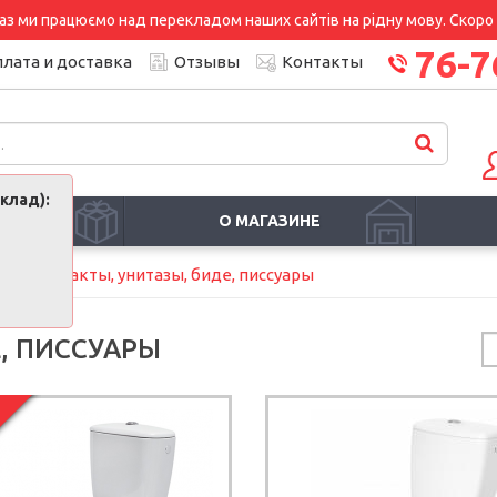
аз ми працюємо над перекладом наших сайтів на рідну мову. Скоро і
76-7
лата и доставка
Отзывы
Контакты
клад):
И
О МАГАЗИНЕ
я
Компакты, унитазы, биде, писсуары
, ПИССУАРЫ