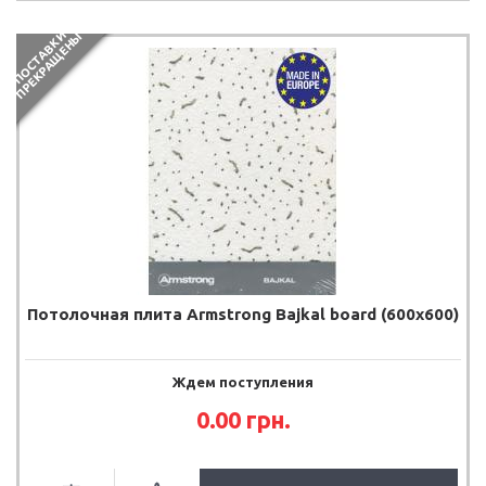
П
О
С
Т
А
В
К
И
П
Р
Е
К
Р
А
Щ
Е
Н
Ы
Потолочная плита Armstrong Bajkal board (600x600)
Ждем поступления
0.00
грн.