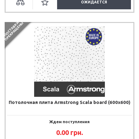
ОЖИДАЕТСЯ
П
О
С
Т
А
В
К
И
П
Р
Е
К
Р
А
Щ
Е
Н
Ы
Потолочная плита Armstrong Scala board (600x600)
Ждем поступления
0.00
грн.