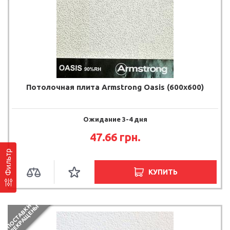
Потолочная плита Armstrong Oasis (600x600)
Ожидание 3-4 дня
47.66
грн.
Фильтр
КУПИТЬ
П
О
С
Т
А
В
К
И
П
Р
Е
К
Р
А
Щ
Е
Н
Ы