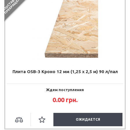
П
О
С
Т
А
В
К
И
П
Р
Е
К
Р
А
Щ
Е
Н
Ы
Плита OSB-3 Кроно 12 мм (1,25 х 2,5 м) 90 л/пал
Ждем поступления
0.00
грн.
ОЖИДАЕТСЯ