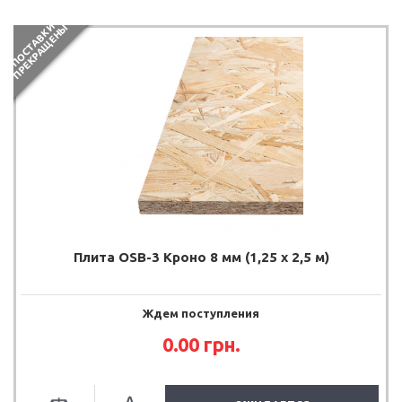
П
О
С
Т
А
В
К
И
П
Р
Е
К
Р
А
Щ
Е
Н
Ы
Плита OSB-3 Кроно 8 мм (1,25 х 2,5 м)
Ждем поступления
0.00
грн.