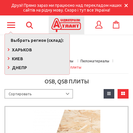
Друзі! Прямо зараз ми працюємо над перекладом наших
сайтів на рідну мову. Скоро і тут все Україна!
КОРЗИНА
ВХОД
Выбрать регион (склад):
ХАРЬКОВ
КИЕВ
Главная
Стройматериалы 
Пиломатериалы
ДНЕПР
OSB, QSB плиты
OSB, QSB ПЛИТЫ