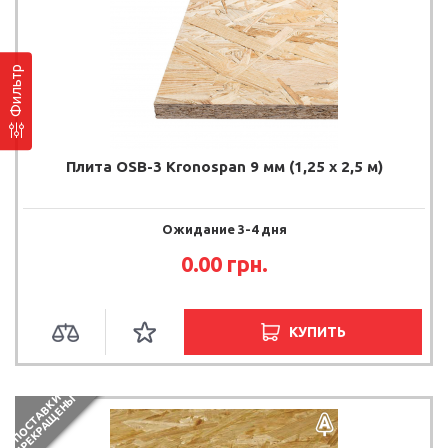
Фильтр
Плита OSB-3 Kronospan 9 мм (1,25 х 2,5 м)
Ожидание 3-4 дня
0.00
грн.
КУПИТЬ
П
О
С
Т
А
В
К
И
П
Р
Е
К
Р
А
Щ
Е
Н
Ы