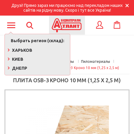
Друзі! Прямо зараз ми працюємо над перекладом наших
сайтів на рідну мову. Скоро і тут все Україна!
КОРЗИНА
ВХОД
Выбрать регион (склад):
ХАРЬКОВ
КИЕВ
Главная
Стройматериалы 
Пиломатериалы
ДНЕПР
OSB, QSB плиты
Плита OSB-3 Кроно 10 мм (1,25 х 2,5 м)
ПЛИТА OSB-3 КРОНО 10 ММ (1,25 Х 2,5 М)