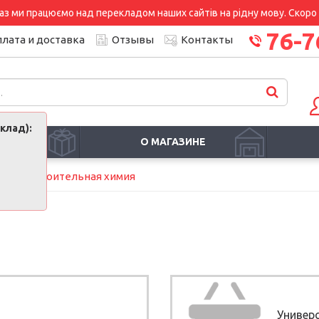
аз ми працюємо над перекладом наших сайтів на рідну мову. Скоро і
76-7
лата и доставка
Отзывы
Контакты
клад):
И
О МАГАЗИНЕ
мия
Строительная химия
Универ