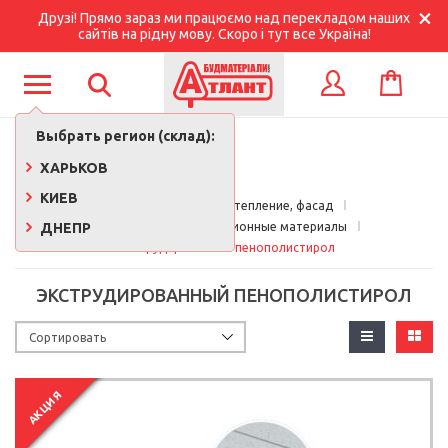
Друзі! Прямо зараз ми працюємо над перекладом наших
сайтів на рідну мову. Скоро і тут все Україна!
КОРЗИНА
ВХОД
Выбрать регион (склад):
ХАРЬКОВ
КИЕВ
Главная
Кровля, утепление, фасад
ДНЕПР
Утеплители и изоляционные материалы
Экструдированный пенополистирол
ЭКСТРУДИРОВАННЫЙ ПЕНОПОЛИСТИРОЛ
АКЦИЯ