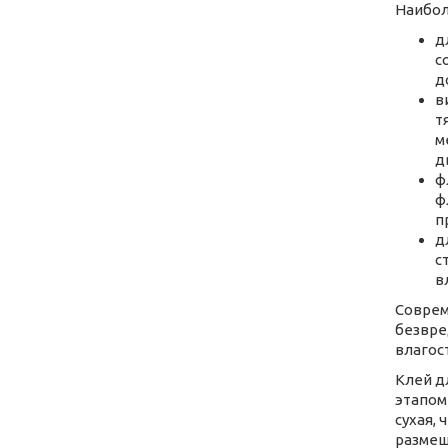
Наибол
д
с
д
в
т
м
д
ф
ф
п
д
с
в
Соврем
безвре
влагос
Клей д
этапом
сухая,
размеш