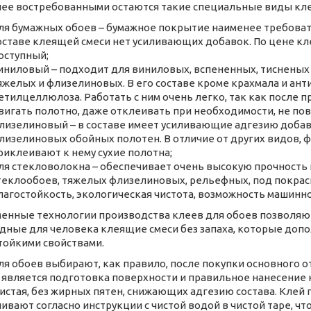
ее востребованными остаются такие специальные виды кле
ля бумажных обоев – бумажное покрытие наименее требовате
оставе клеящей смеси нет усиливающих добавок. По цене кл
оступный;
иниловый – подходит для виниловых, вспененных, тисненых 
яжелых и флизелиновых. В его составе кроме крахмала и ан
етилцеллюлоза. Работать с ним очень легко, так как после 
вигать полотно, даже отклеивать при необходимости, не по
лизелиновый – в составе имеет усиливающие адгезию добав
лизелиновых обойных полотен. В отличие от других видов, ф
риклеивают к нему сухие полотна;
ля стекловолокна – обеспечивает очень высокую прочность 
теклообоев, тяжелых флизелиновых, рельефных, под покрас
лагостойкость, экологическая чистота, возможность машинн
енные технологии производства клеев для обоев позволяют
дные для человека клеящие смеси без запаха, которые доп
тойкими свойствами.
ля обоев выбирают, как правило, после покупки основного 
 является подготовка поверхности и правильное нанесение
 чистая, без жирных пятен, снижающих адгезию состава. Кле
ивают согласно инструкции с чистой водой в чистой таре, 