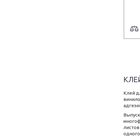
КЛЕ
Клей д
винило
адгези
Выпуск
многоф
листов
одного