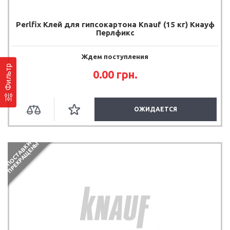
Perlfix Клей для гипсокартона Knauf (15 кг) Кнауф
Перлфикс
Ждем поступления
Фильтр
0.00
грн.
ОЖИДАЕТСЯ
П
О
С
Т
А
В
К
И
П
Р
Е
К
Р
А
Щ
Е
Н
Ы