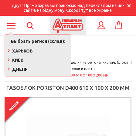
Друзі! Прямо зараз ми працюємо над перекладом наших
сайтів на рідну мову. Скоро і тут все Україна!
КОРЗИНА
ВХОД
Выбрать регион (склад):
ХАРЬКОВ
КИЕВ
Главная
Стройматериалы 
Изделия из бетона, кирпич, блоки
ДНЕПР
Строительные блоки и плиты
Газоблок PORISTON D400 610 x 100 x 200 мм
ГАЗОБЛОК PORISTON D400 610 X 100 X 200 ММ
АКЦИЯ