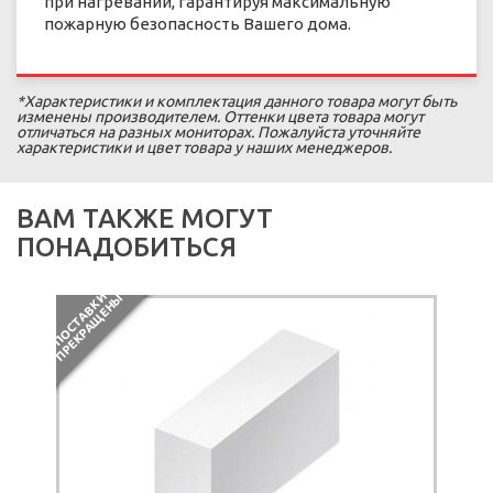
при нагревании, гарантируя максимальную
пожарную безопасность Вашего дома.
*Характеристики и комплектация данного товара могут быть
изменены производителем. Оттенки цвета товара могут
отличаться на разных мониторах. Пожалуйста уточняйте
характеристики и цвет товара у наших менеджеров.
ВАМ ТАКЖЕ МОГУТ
ПОНАДОБИТЬСЯ
П
О
С
Т
А
В
К
И
П
Р
Е
К
Р
А
Щ
Е
Н
Ы