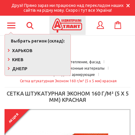
Друзі! Прямо зараз ми працюємо над перекладом наших
сайтів на рідну мову. Скоро і тут все Україна!
КОРЗИНА
ВХОД
Выбрать регион (склад):
ХАРЬКОВ
КИЕВ
Главная
Кровля, утепление, фасад
ДНЕПР
Утеплители и изоляционные материалы
Сетки фасадные армирующие
Сетка штукатурная Эконом 160 г/м² (5 х 5 мм) красная
СЕТКА ШТУКАТУРНАЯ ЭКОНОМ 160 Г/М² (5 Х 5
ММ) КРАСНАЯ
АКЦИЯ