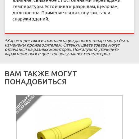
влияние, связанное с постоянными перепадами
температуры. Устойчива к разрывам, щелочам,
долговечна. Применяется как внутри, так и
снаружи зданий.
*Характеристики и комплектация данного товара могут быть
изменены производителем. Оттенки цвета товара могут
отличаться на разных мониторах. Пожалуйста уточняйте
характеристики и цвет товара у наших менеджеров.
ВАМ ТАКЖЕ МОГУТ
ПОНАДОБИТЬСЯ
П
О
С
Т
А
В
К
И
П
Р
Е
К
Р
А
Щ
Е
Н
Ы