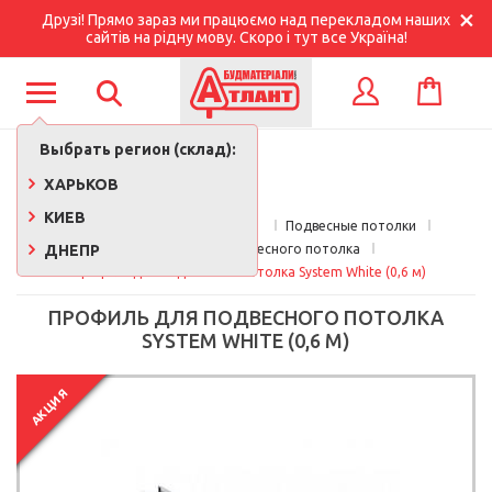
Друзі! Прямо зараз ми працюємо над перекладом наших
сайтів на рідну мову. Скоро і тут все Україна!
КОРЗИНА
ВХОД
Выбрать регион (склад):
ХАРЬКОВ
КИЕВ
Главная
Стройматериалы 
Подвесные потолки
ДНЕПР
Профиль для подвесного потолка
Профиль для подвесного потолка System White (0,6 м)
ПРОФИЛЬ ДЛЯ ПОДВЕСНОГО ПОТОЛКА
SYSTEM WHITE (0,6 М)
АКЦИЯ