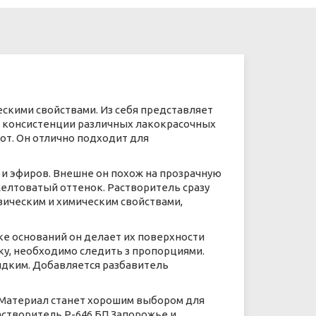
скими свойствами. Из себя представляет
й консистенции различных лакокрасочных
от. Он отлично подходит для
 и эфиров. Внешне он похож на прозрачную
желтоватый оттенок. Растворитель сразу
ическим и химическим свойствами,
ке оснований он делает их поверхности
ку, необходимо следить з пропорциями.
идким. Добавляется разбавитель
 Материал станет хорошим выбором для
астворитель Р-646 БП Запорожье и