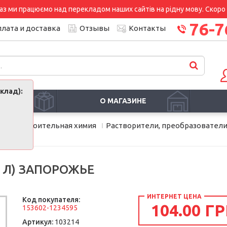
аз ми працюємо над перекладом наших сайтів на рідну мову. Скоро і
76-7
лата и доставка
Отзывы
Контакты
клад):
И
О МАГАЗИНЕ
мия
Строительная химия
Растворители, преобразовател
9 Л) ЗАПОРОЖЬЕ
ИНТЕРНЕТ ЦЕНА
Код покупателя:
104.00 ГР
153602-1234595
Артикул:
103214