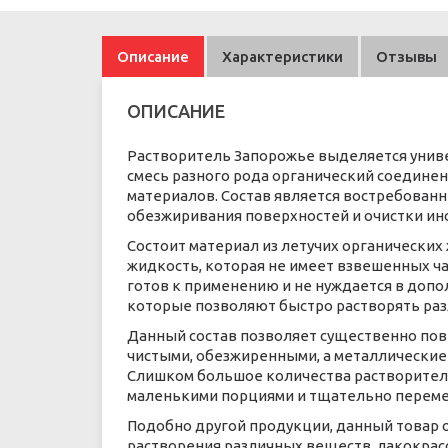
Описание
Характеристики
Отзывы
ОПИСАНИЕ
Растворитель Запорожье выделяется униве
смесь разного рода органический соедине
материалов. Состав является востребован
обезжиривания поверхностей и очистки инс
Состоит материал из летучих органических
жидкость, которая не имеет взвешенных ча
готов к применению и не нуждается в доп
которые позволяют быстро растворять ра
Данный состав позволяет существенно повы
чистыми, обезжиренными, а металлические 
Слишком большое количества растворителя
маленькими порциями и тщательно переме
Подобно другой продукции, данный товар 
растворения различных веществ, лакокрасо