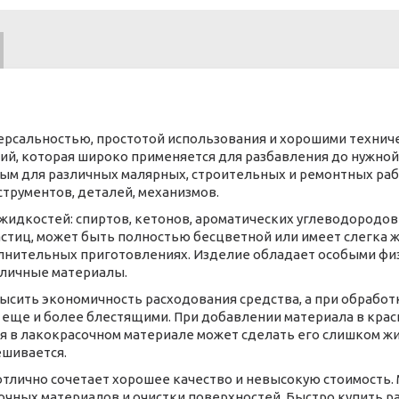
рсальностью, простотой использования и хорошими техниче
ний, которая широко применяется для разбавления до нужно
ным для различных малярных, строительных и ремонтных раб
трументов, деталей, механизмов.
 жидкостей: спиртов, кетонов, ароматических углеводородов
стиц, может быть полностью бесцветной или имеет слегка 
олнительных приготовлениях. Изделие обладает особыми физ
зличные материалы.
сить экономичность расходования средства, а при обработ
еще и более блестящими. При добавлении материала в крас
 в лакокрасочном материале может сделать его слишком ж
шивается.
отлично сочетает хорошее качество и невысокую стоимость.
чных материалов и очистки поверхностей. Быстро купить р