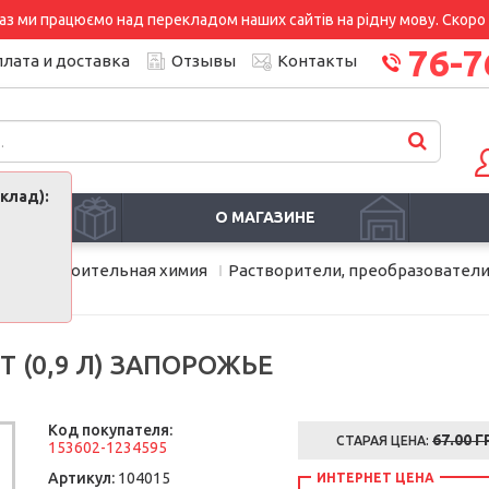
аз ми працюємо над перекладом наших сайтів на рідну мову. Скоро і
76-7
лата и доставка
Отзывы
Контакты
клад):
И
О МАГАЗИНЕ
мия
Строительная химия
Растворители, преобразовател
 (0,9 Л) ЗАПОРОЖЬЕ
Код покупателя:
67.00
Г
СТАРАЯ ЦЕНА:
153602-1234595
Артикул:
104015
ИНТЕРНЕТ ЦЕНА