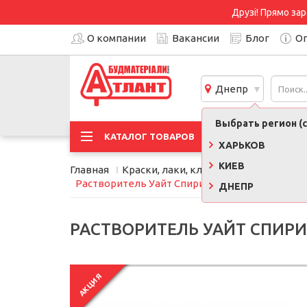
Друзі! Прямо зар
О компании
Вакансии
Блог
Оп
Днепр
Выбрать регион (с
АКЦИ
КАТАЛОГ ТОВАРОВ
ХАРЬКОВ
КИЕВ
Главная
Краски, лаки, клеи, строительная хи
Растворитель Уайт Спирит (0,9 л) Запорожье
ДНЕПР
РАСТВОРИТЕЛЬ УАЙТ СПИРИТ
АКЦИЯ