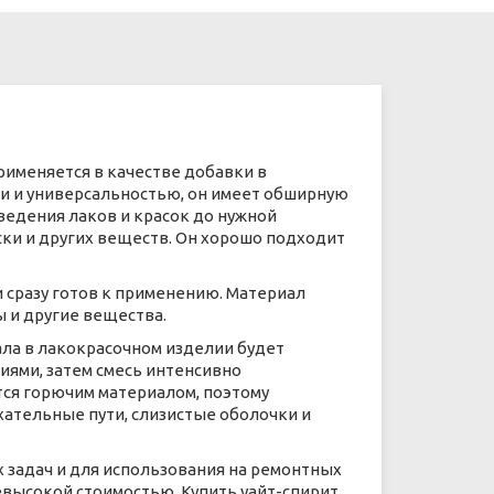
применяется в качестве добавки в
и и универсальностью, он имеет обширную
ведения лаков и красок до нужной
ски и других веществ. Он хорошо подходит
 сразу готов к применению. Материал
 и другие вещества.
ала в лакокрасочном изделии будет
иями, затем смесь интенсивно
тся горючим материалом, поэтому
хательные пути, слизистые оболочки и
 задач и для использования на ремонтных
высокой стоимостью. Купить уайт-спирит