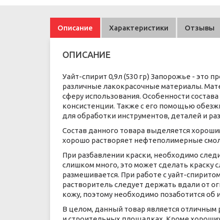
Описание
Характеристики
Отзывы
ОПИСАНИЕ
Уайт-спирит 0,9л (530 гр) Запорожье - это
различные лакокрасочные материалы. Мат
сферу использования. Особенности состав
консистенции. Также с его помощью обезжи
для обработки инструментов, деталей и ра
Состав данного товара выделяется хорошим
хорошо растворяет нефтеполимерные смолы,
При разбавлении краски, необходимо следи
слишком много, это может сделать краску
размешивается. При работе с уайт-спирит
растворитель следует держать вдали от ог
кожу, поэтому необходимо позаботится об 
В целом, данный товар является отличным
и строительных площадках. Кроме хороших