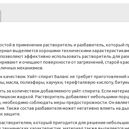
 простой в применении растворитель и разбавитель, который 
ериал выделяется хорошими техническими характеристикам
а позволяют эффективно использовать растворитель для раз
ривают и очищают поверхности от загрязнений, старой кра
зличных механизмов.
 качеством. Уайт-спирит Баланс не требует приготовлений и
 масла, полиэфиры, каучуки, терефталевую кислоту, битумы
ть за количеством добавляемого уайт-спирита. Если матери
 слишком жидкой. Растворитель добавляют небольшими порц
ом, необходимо соблюдать меры предосторожности. Он являе
ня. Также состав разбавителя может негативно влиять на ды
их защите.
 растворителем, который пригодится для решения небольших
 технических характеристик, материал также выделяется не