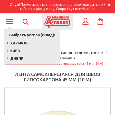
Друзі! Прямо зараз ми працюємо над перекладом наших
сайтів на рідну мову. Скоро і тут все Україна!
КОРЗИНА
ВХОД
Выбрать регион (склад):
ХАРЬКОВ
КИЕВ
Главная
Стройматериалы 
Пленки, сетки, уплотнители
ДНЕПР
Бандажные элементы
Лента самоклеящаяся для швов гипсокартона 45 мм (20 м)
ЛЕНТА САМОКЛЕЯЩАЯСЯ ДЛЯ ШВОВ
ГИПСОКАРТОНА 45 ММ (20 М)