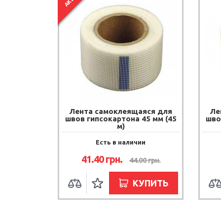
гипсовых и цементных штукатурок и получе
Обладает высокой адгезией, пластич
Отлично подходит для выравнивания пл
Благодаря микроволокнам не дает ус
После затворения водой сохраняет раб
После высыхания поверхность готова
Лента самоклеящаяся для
Ле
швов гипсокартона 45 мм (45
шво
м)
Есть в наличии
41.40
грн.
44.00
грн.
КУПИТЬ