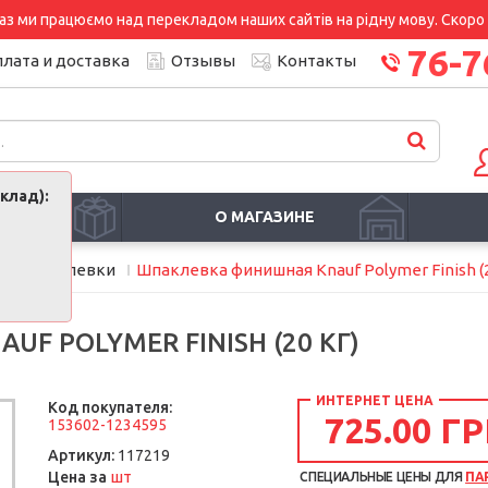
аз ми працюємо над перекладом наших сайтів на рідну мову. Скоро і
76-7
лата и доставка
Отзывы
Контакты
клад):
И
О МАГАЗИНЕ
и
Шпатлевки
Шпаклевка финишная Knauf Polymer Finish (2
 POLYMER FINISH (20 КГ)
ИНТЕРНЕТ ЦЕНА
Код покупателя:
725.00 ГР
153602-1234595
Артикул:
117219
шт
Цена за
СПЕЦИАЛЬНЫЕ ЦЕНЫ ДЛЯ
ПА