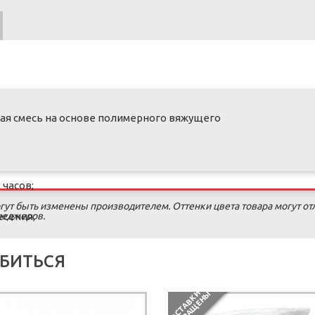
ая смесь на основе полимерного вяжущего
 часов;
гут быть изменены производителем. Оттенки цвета товара могут от
енеджеров.
есения;
БИТЬСЯ
П
О
С
Т
А
В
К
И
П
Р
Е
К
Р
А
Щ
Е
Н
Ы
ной шпаклевки тонким слоем бетонных поверхностей, гипсо