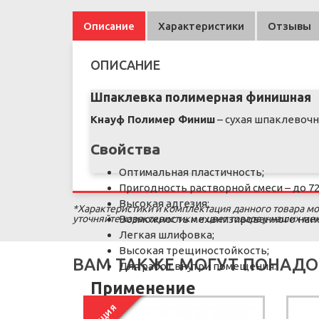
Описание
Характеристики
Отзывы
ОПИСАНИЕ
Шпаклевка полимерная финишная
Кнауф Полимер Финиш
– сухая шпаклевочн
Свойства
Оптимальная пластичность;
Пригодность растворной смеси – до 72
Высокая адгезия;
*Характеристики и комплектация данного товара мо
уточняйте характеристики и цвет товара у наших м
Возможность механизированного нан
Легкая шлифовка;
Высокая трещиностойкость;
ВАМ ТАКЖЕ МОГУТ ПОНАДО
Для работ внутри помещения.
Применение
АКЦИЯ
Применяется внутри помещений для финиш