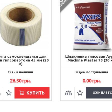
ния поверхности под покраску, обои и другие декоративные
ностью и трещиностойкостью.
астом от 0,5 до 4 мм.
адки.
очие свойства в течение 72 часов.
 под финишное покрытие краской или обоями.
нта самоклеящаяся для
Шпаклевка гипсовая Ayg
в гипсокартона 45 мм (20
Machine Plaster 75 (30 
м)
Есть в наличии
Ждем поступления
26.50
грн.
0.00
грн.
КУПИТЬ
ОЖИДАЕТС