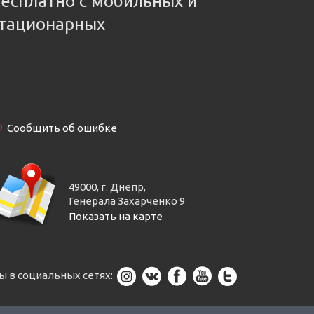
есплатно с мобильных и
тационарных
Сообщить об ошибке
49000, г. Днепр,
Генерала Захарченко 9
Показать на карте
ы в социальных сетях: