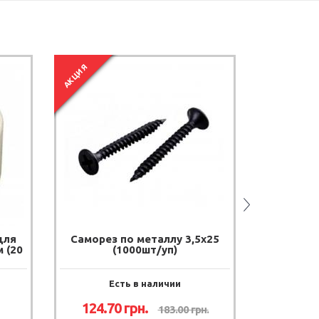
АКЦИЯ
АКЦИЯ
для
Саморез по металлу 3,5х25
Саморез
 (20
(1000шт/уп)
(50
Есть в наличии
Е
124.70
грн.
11.2
183.00
грн.