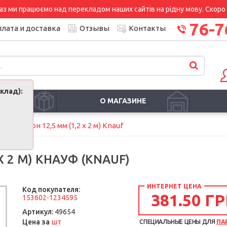
аз ми працюємо над перекладом наших сайтів на рідну мову. Скоро і
76-7
лата и доставка
Отзывы
Контакты
клад):
И
О МАГАЗИНЕ
ипсокартон 12,5 мм (1,2 х 2 м) Knauf
Х 2 М) КНАУФ (KNAUF)
ИНТЕРНЕТ ЦЕНА
Код покупателя:
381.50 ГР
153602-1234595
Артикул:
49654
шт
Цена за
СПЕЦИАЛЬНЫЕ ЦЕНЫ ДЛЯ
ПА