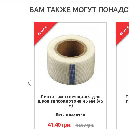
ВАМ ТАКЖЕ МОГУТ ПОНАДО
АКЦИЯ
АКЦИ
 гриб (100
Лента самоклеящаяся для
П
швов гипсокартона 45 мм (45
п
м)
ии
Есть в наличии
.
41.40
грн.
44.00
грн.