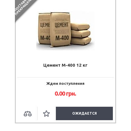
П
О
С
Т
А
В
К
И
П
Р
Е
К
Р
А
Щ
Е
Н
Ы
Цемент М-400 12 кг
Ждем поступления
0.00
грн.
ОЖИДАЕТСЯ