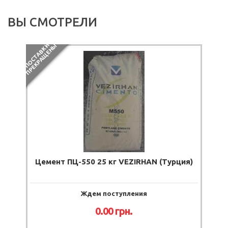
ВЫ СМОТРЕЛИ
П
О
С
Т
А
В
К
И
П
Р
Е
К
Р
А
Щ
Е
Н
Ы
Цемент ПЦ-550 25 кг VEZIRHAN (Турция)
Ждем поступления
0.00
грн.