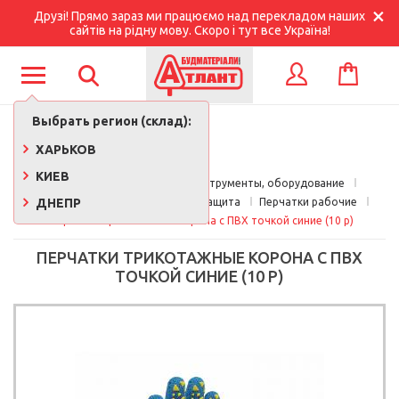
Друзі! Прямо зараз ми працюємо над перекладом наших
сайтів на рідну мову. Скоро і тут все Україна!
КОРЗИНА
ВХОД
Выбрать регион (склад):
ХАРЬКОВ
КИЕВ
Главная
Строительные инструменты, оборудование
ДНЕПР
Строительная спецодежда и защита
Перчатки рабочие
Перчатки трикотажные Корона с ПВХ точкой синие (10 р)
ПЕРЧАТКИ ТРИКОТАЖНЫЕ КОРОНА С ПВХ
ТОЧКОЙ СИНИЕ (10 Р)