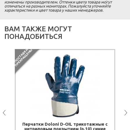
изменены производителем. Оттенки цвета товара могут
отличаться на разных мониторах. Пожалуйста уточняйте
характеристики и цвет товара у наших менеджеров.
ВАМ ТАКЖЕ МОГУТ
ПОНАДОБИТЬСЯ
П
О
С
Т
А
В
К
И
П
Р
Е
К
Р
А
Щ
Е
Н
Ы
i
Перчатки Doloni D-OIL трикотажные с
нитриловым покрытием (р.10) синие