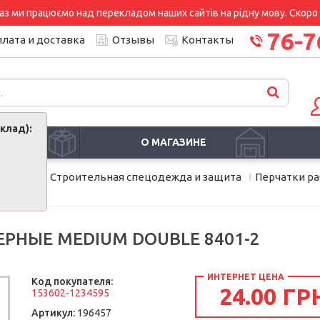
аз ми працюємо над перекладом наших сайтів на рідну мову. Скоро і
76-7
лата и доставка
Отзывы
Контакты
клад):
И
О МАГАЗИНЕ
дование
Строительная спецодежда и защита
Перчатки р
 8401-2
РНЫЕ MEDIUM DOUBLE 8401-2
ИНТЕРНЕТ ЦЕНА
Код покупателя:
24.00 ГР
153602-1234595
Артикул:
196457