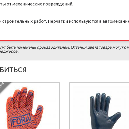
ащиты от механических повреждений.
 строительных работ. Перчатки используются в автомехани
гут быть изменены производителем. Оттенки цвета товара могут от
енеджеров.
БИТЬСЯ
П
О
С
Т
А
В
К
И
П
Р
Е
К
Р
А
Щ
Е
Н
Ы