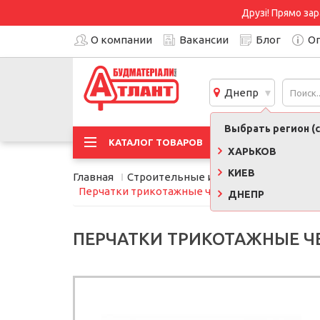
Друзі! Прямо зар
О компании
Вакансии
Блог
Оп
Днепр
Выбрать регион (с
АКЦИ
КАТАЛОГ ТОВАРОВ
ХАРЬКОВ
КИЕВ
Главная
Строительные инструменты, обору
Перчатки трикотажные черные Medium Double
ДНЕПР
ПЕРЧАТКИ ТРИКОТАЖНЫЕ ЧЕ