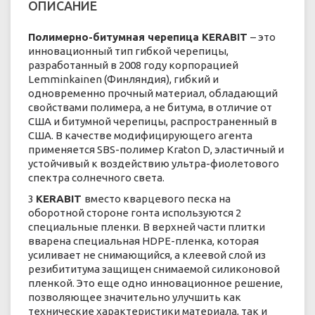
ОПИСАНИЕ
Полимерно-битумная черепица KERABIT
– это
инновационный тип гибкой черепицы,
разработанный в 2008 году корпорацией
Lemminkainen (Финляндия), гибкий и
одновременно прочный материал, обладающий
свойствами полимера, а не битума, в отличие от
США и битумной черепицы, распространенный в
США. В качестве модифицирующего агента
применяется SBS-полимер Kraton D, эластичный и
устойчивый к воздействию ультра-фиолетового
спектра солнечного света.
3
KERABIT
вместо кварцевого песка на
оборотной стороне гонта используются 2
специальные пленки. В верхней части плитки
вварена специальная HDPE-пленка, которая
усиливает не снимающийся, а клеевой слой из
резибититума защищен снимаемой силиконовой
пленкой. Это еще одно инновационное решение,
позволяющее значительно улучшить как
технические характеристики материала, так и