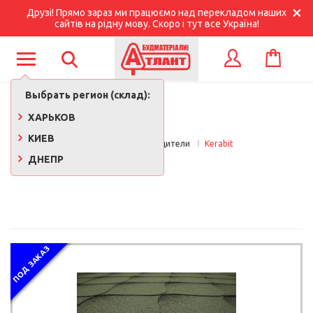
Друзі! Прямо зараз ми працюємо над перекладом наших
сайтів на рідну мову. Скоро і тут все Україна!
КОРЗИНА
ВХОД
Выбрать регион (склад):
ХАРЬКОВ
КИЕВ
Главная
Производители
Kerabit
ДНЕПР
KERABIT
ПОД ЗАКАЗ