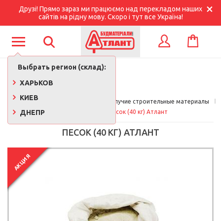
Друзі! Прямо зараз ми працюємо над перекладом наших
сайтів на рідну мову. Скоро і тут все Україна!
КОРЗИНА
ВХОД
Выбрать регион (склад):
ХАРЬКОВ
КИЕВ
Главная
Стройматериалы 
Сыпучие строительные материалы
ДНЕПР
Песок, щебень
Песок (40 кг) Атлант
ПЕСОК (40 КГ) АТЛАНТ
АКЦИЯ