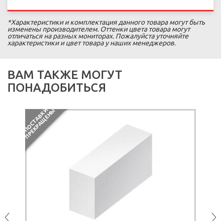
*Характеристики и комплектация данного товара могут быть
изменены производителем. Оттенки цвета товара могут
отличаться на разных мониторах. Пожалуйста уточняйте
характеристики и цвет товара у наших менеджеров.
ВАМ ТАКЖЕ МОГУТ
ПОНАДОБИТЬСЯ
П
О
С
Т
А
В
К
И
П
Р
Е
К
Р
А
Щ
Е
Н
Ы