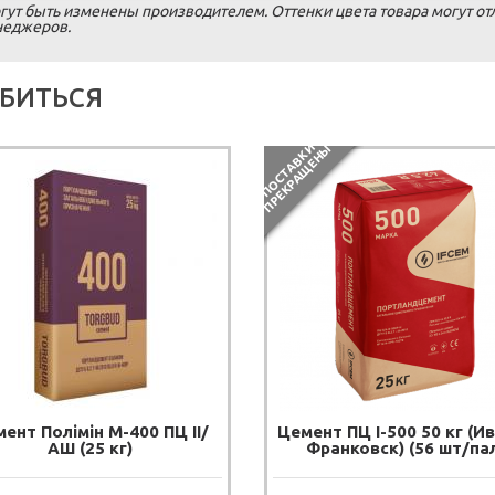
гут быть изменены производителем. Оттенки цвета товара могут от
енеджеров.
БИТЬСЯ
П
О
С
Т
А
В
К
И
П
Р
Е
К
Р
А
Щ
Е
Н
Ы
ент Полімін М-400 ПЦ ІІ/
Цемент ПЦ I-500 50 кг (И
АШ (25 кг)
Франковск) (56 шт/па