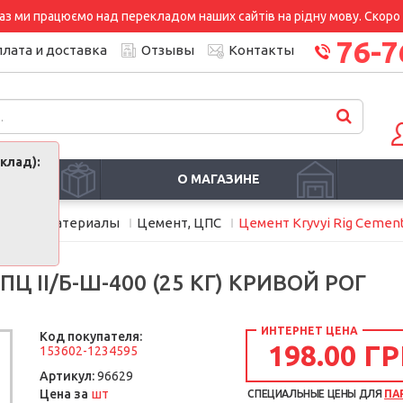
аз ми працюємо над перекладом наших сайтів на рідну мову. Скоро і
76-7
лата и доставка
Отзывы
Контакты
клад):
И
О МАГАЗИНЕ
ельные материалы
Цемент, ЦПС
Цемент Kryvyi Rig Cement
Ц II/Б-Ш-400 (25 КГ) КРИВОЙ РОГ
ИНТЕРНЕТ ЦЕНА
Код покупателя:
198.00 ГР
153602-1234595
Артикул:
96629
шт
Цена за
СПЕЦИАЛЬНЫЕ ЦЕНЫ ДЛЯ
ПА