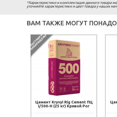
*Характеристики и комплектация данного товара мо
уточняйте характеристики и цвет товара у наших м
ВАМ ТАКЖЕ МОГУТ ПОНАДО
П
О
С
Т
А
В
К
И
П
Р
Е
К
Р
А
Щ
Е
Н
Ы
Цемент Kryvyi Rig Cement ПЦ
Цем
I/500-H (25 кг) Кривой Рог