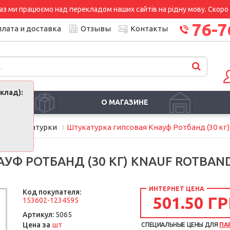
аз ми працюємо над перекладом наших сайтів на рідну мову. Скоро і
76-7
лата и доставка
Отзывы
Контакты
клад):
И
О МАГАЗИНЕ
и
Штукатурки
Штукатурка гипсовая Кнауф Ротбанд (30 кг)
УФ РОТБАНД (30 КГ) KNAUF ROTBAN
ИНТЕРНЕТ ЦЕНА
Код покупателя:
501.50 ГР
153602-1234595
Артикул:
5065
шт
Цена за
СПЕЦИАЛЬНЫЕ ЦЕНЫ ДЛЯ
ПА