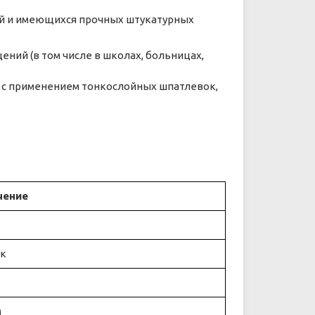
ей и имеющихся прочных штукатурных
ний (в том числе в школах, больницах,
ся с применением тонкослойных шпатлевок,
чение
ок
м