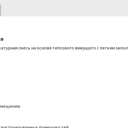
ая
катурная смесь на основе гипсового вяжущего с легким зап
омещении.
структурированных поверхностей.