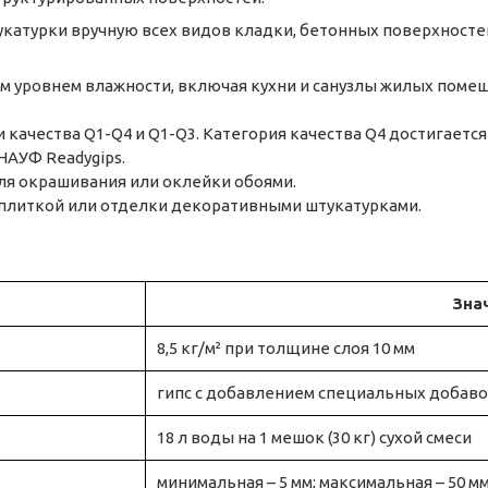
катурки вручную всех видов кладки, бетонных поверхност
уровнем влажности, включая кухни и санузлы жилых помеще
 качества Q1-Q4 и Q1-Q3. Категория качества Q4 достигает
АУФ Readygips.
ля окрашивания или оклейки обоями.
 плиткой или отделки декоративными штукатурками.
Зна
8,5 кг/м² при толщине слоя 10 мм
гипс с добавлением специальных добав
18 л воды на 1 мешок (30 кг) сухой смеси
минимальная – 5 мм; максимальная – 50 м