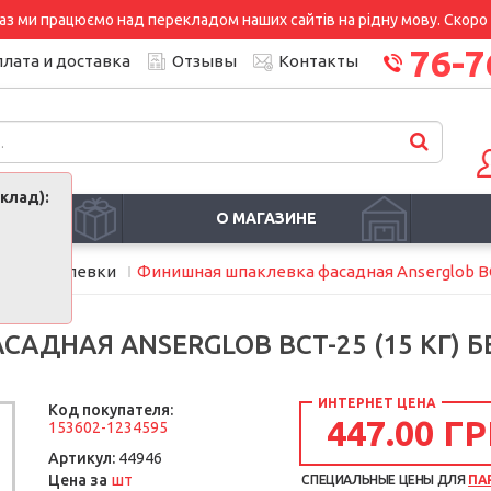
аз ми працюємо над перекладом наших сайтів на рідну мову. Скоро і
76-7
лата и доставка
Отзывы
Контакты
клад):
И
О МАГАЗИНЕ
и
Шпатлевки
Финишная шпаклевка фасадная Anserglob BCT
ДНАЯ ANSERGLOB BCT-25 (15 КГ) Б
ИНТЕРНЕТ ЦЕНА
Код покупателя:
447.00 ГР
153602-1234595
Артикул:
44946
шт
Цена за
СПЕЦИАЛЬНЫЕ ЦЕНЫ ДЛЯ
ПА