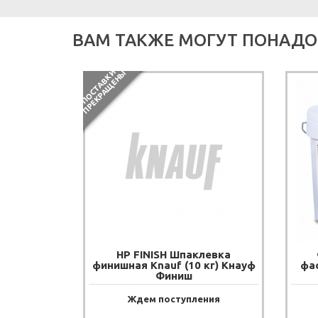
ВАМ ТАКЖЕ МОГУТ ПОНАДО
П
О
С
Т
А
В
К
И
П
Р
Е
К
Р
А
Щ
Е
Н
Ы
HP FINISH Шпаклевка
финишная Knauf (10 кг) Кнауф
фа
Финиш
Ждем поступления