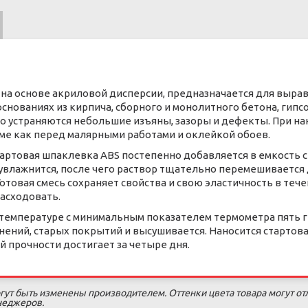
на основе акриловой дисперсии, предназначается для вырав
нованиях из кирпича, сборного и монолитного бетона, гипсо
о устраняются небольшие изъяны, зазоры и дефекты. При на
ме как перед малярными работами и оклейкой обоев.
артовая шпаклевка ABS постепенно добавляется в емкость с 
увлажнится, после чего раствор тщательно перемешивается 
Готовая смесь сохраняет свойства и свою эластичность в тече
асходовать.
емпературе с минимальным показателем термометра пять г
ений, старых покрытий и высушивается. Наносится стартовая
й прочности достигает за четыре дня.
гут быть изменены производителем. Оттенки цвета товара могут от
енеджеров.