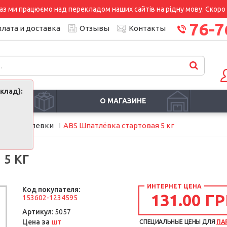
аз ми працюємо над перекладом наших сайтів на рідну мову. Скоро і
76-7
лата и доставка
Отзывы
Контакты
клад):
И
О МАГАЗИНЕ
и
Шпатлевки
ABS Шпатлёвка стартовая 5 кг
5 КГ
ИНТЕРНЕТ ЦЕНА
Код покупателя:
131.00 ГР
153602-1234595
Артикул:
5057
шт
Цена за
СПЕЦИАЛЬНЫЕ ЦЕНЫ ДЛЯ
ПА