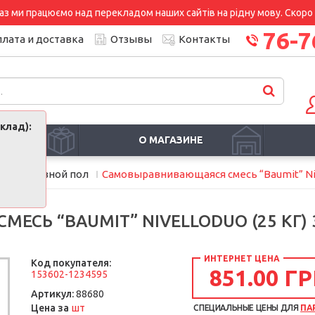
аз ми працюємо над перекладом наших сайтів на рідну мову. Скоро і
76-7
лата и доставка
Отзывы
Контакты
клад):
И
О МАГАЗИНЕ
и
Наливной пол
Самовыравнивающаяся смесь “Baumit” Nive
СЬ “BAUMIT” NIVELLODUO (25 КГ) 
ИНТЕРНЕТ ЦЕНА
Код покупателя:
851.00 ГР
153602-1234595
Артикул:
88680
шт
Цена за
СПЕЦИАЛЬНЫЕ ЦЕНЫ ДЛЯ
ПА