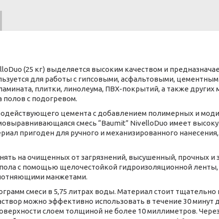
loDuo (25 кг) выделяется высоким качеством и предназнача
ьзуется для работы с гипсовыми, асфальтовыми, цементным
ламината, плитки, линолеума, ПВХ-покрытий, а также других
а полов с подогревом.
тродействующего цемента с добавлением полимерных и мод
мовыравнивающаяся смесь “Baumit” NivelloDuo имеет высоку
териал пригоден для ручного и механизированного нанесени
нять на очищенных от загрязнений, высушенный, прочных и 
пола с помощью щелочестойкой гидроизоляционной ленты, 
плотняющими манжетами.
лограмм смеси в 5,75 литрах воды. Материал стоит тщатель
аствор можно эффективно использовать в течение 30 минут 
оверхности слоем толщиной не более 10 миллиметров. Через