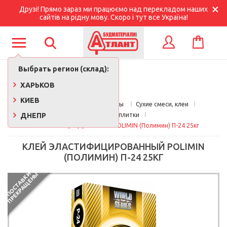
Друзі! Прямо зараз ми працюємо над перекладом наших
сайтів на рідну мову. Скоро і тут все Україна!
КОРЗИНА
ВХОД
Выбрать регион (склад):
ХАРЬКОВ
КИЕВ
Главная
Стройматериалы 
Сухие смеси, клеи
ДНЕПР
Клеи для плитки
Клей эластифицированный POLIMIN (Полимин) П-24 25кг
КЛЕЙ ЭЛАСТИФИЦИРОВАННЫЙ POLIMIN
(ПОЛИМИН) П-24 25КГ
П
О
С
Т
А
В
К
И
П
Р
Е
К
Р
А
Щ
Е
Н
Ы