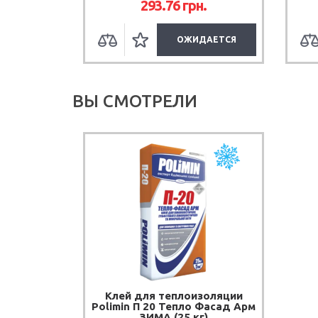
293.76
грн.
00
грн.
УПИТЬ
ОЖИДАЕТСЯ
ВЫ СМОТРЕЛИ
Клей для теплоизоляции
Polimin П 20 Тепло Фасад Арм
ЗИМА (25 кг)