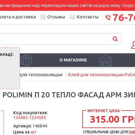
аз ми працюємо над перекладом наших сайтів на рідну мову. Скоро і
76-7
лата и доставка
Отзывы
Контакты
клад):
И
О МАГАЗИНЕ
и
Клей для теплоизоляции
Клей для теплоизоляции Polim
OLIMIN П 20 ТЕПЛО ФАСАД АРМ ЗИМ
ИНТЕРНЕТ ЦЕНА
Код покупателя:
315.00 ГР
153602-1234595
Артикул:
146844
шт
Цена за
СПЕЦИАЛЬНЫЕ ЦЕНЫ ДЛЯ
ПА