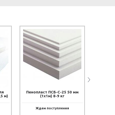
ля
Пенопласт ПСБ-С-25 50 мм
Утеплите
5 м)
(1х1м) 8-9 кг
мм (1,0 х
Ждем поступления
Жде