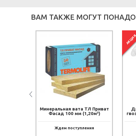
ВАМ ТАКЖЕ МОГУТ ПОНАДО
АКЦИ
Мастернет
Минеральная вата ТЛ Приват
Д
0 м)
Фасад 100 мм (1,20м²)
гво
ии
Ждем поступления