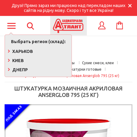
Друзі! Прямо зараз ми працюємо над перекладом наших
сайтів на рідну мову. Скоро і тут все Україна!
КОРЗИНА
ВХОД
Выбрать регион (склад):
ХАРЬКОВ
КИЕВ
Главная
Стройматериалы 
Сухие смеси, клеи
ДНЕПР
Декоративные штукатурки готовые
Штукатурка мозаичная акриловая Anserglob 795 (25 кг)
ШТУКАТУРКА МОЗАИЧНАЯ АКРИЛОВАЯ
ANSERGLOB 795 (25 КГ)
ПОД ЗАКАЗ