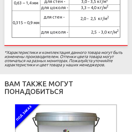
2
для стен -
3,0 - 3,5 кг/м
0,63 – 1,4 мм
2
для цоколя -
3,3 – 4,0 кг/м
для стен -
2
2,0 - 2,5 кг/м
0,315 – 0,9 мм
2
для цоколя -
2,5 - 3,0 кг/м
*Характеристики и комплектация данного товара могут быть
изменены производителем. Оттенки цвета товара могут
отличаться на разных мониторах. Пожалуйста уточняйте
характеристики и цвет товара у наших менеджеров.
ВАМ ТАКЖЕ МОГУТ
ПОНАДОБИТЬСЯ
П
О
С
Т
А
В
К
И
П
Р
Е
К
Р
А
Щ
Е
Н
Ы
Д ЗАКАЗ