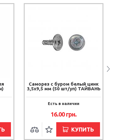
ля
Саморез с буром белый цинк
Саморез 
м)
3,5х9,5 мм (50 шт/уп) ТАЙВАНЬ
3,5х9,
Есть в наличии
Е
16.00
грн.
ТЬ
КУПИТЬ