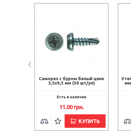
rill SDS-
Саморез с буром белый цинк
Уте
) 206-160
3,5х9,5 мм (50 шт/уп)
мм 
ии
Есть в наличии
.
11.00
грн.
УПИТЬ
КУПИТЬ