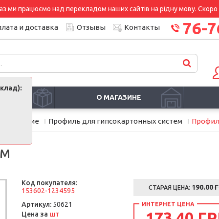
аз ми працюємо над перекладом наших сайтів на рідну мову. Скоро і
76-7
лата и доставка
Отзывы
Контакты
клад):
И
О МАГАЗИНЕ
лектующие
Профиль для гипсокартонных систем
Профиль
 М
Код покупателя:
190.00
Г
СТАРАЯ ЦЕНА:
153602-1234595
Артикул:
50621
ИНТЕРНЕТ ЦЕНА
173.40 ГР
шт
Цена за