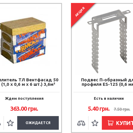
АКЦИЯ
плитель ТЛ Вентфасад 50
Подвес П-образный д
(1,0 х 0,6 м х 6 шт.) 3,6м²
профиля ES-125 (0,6 м
Ждем поступления
Есть в наличии
363.00
грн.
5.40
грн.
7.50
грн.
КУПИ
ОЖИДАЕТСЯ