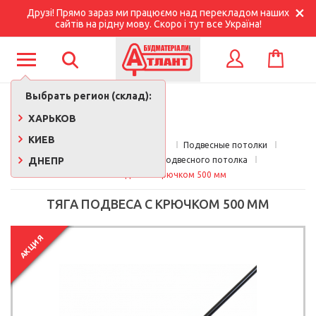
Друзі! Прямо зараз ми працюємо над перекладом наших
сайтів на рідну мову. Скоро і тут все Україна!
КОРЗИНА
ВХОД
Выбрать регион (склад):
ХАРЬКОВ
КИЕВ
Главная
Стройматериалы 
Подвесные потолки
ДНЕПР
Комплектующие для подвесного потолка
Тяга подвеса с крючком 500 мм
ТЯГА ПОДВЕСА С КРЮЧКОМ 500 ММ
АКЦИЯ