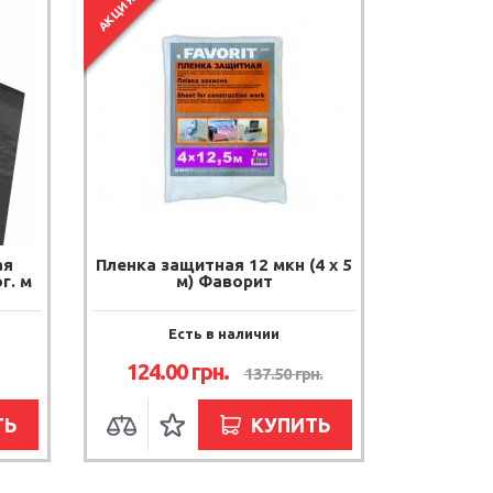
АКЦИЯ
ая
Пленка защитная 12 мкн (4 х 5
г. м
м) Фаворит
Есть в наличии
124.00
грн.
137.50
грн.
ТЬ
КУПИТЬ