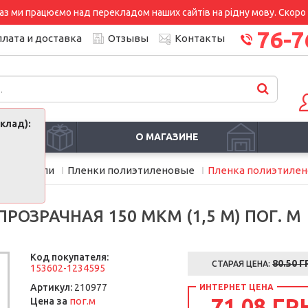
аз ми працюємо над перекладом наших сайтів на рідну мову. Скоро і
76-7
лата и доставка
Отзывы
Контакты
клад):
И
О МАГАЗИНЕ
уплотнители
Пленки полиэтиленовые
Пленка полиэтиленов
ОЗРАЧНАЯ 150 МКМ (1,5 М) ПОГ. М
Код покупателя:
80.50
Г
СТАРАЯ ЦЕНА:
153602-1234595
Артикул:
210977
ИНТЕРНЕТ ЦЕНА
71.08 ГР
пог.м
Цена за