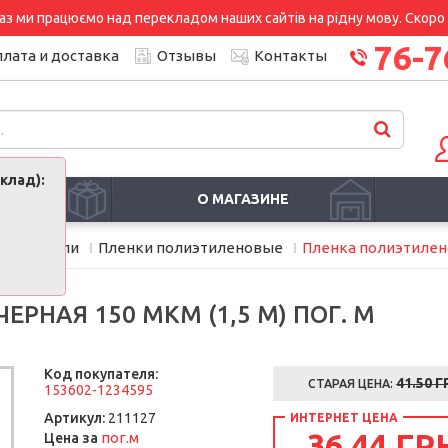
аз ми працюємо над перекладом наших сайтів на рідну мову. Скоро і
76-7
лата и доставка
Отзывы
Контакты
клад):
И
О МАГАЗИНЕ
уплотнители
Пленки полиэтиленовые
Пленка полиэтиленов
РНАЯ 150 МКМ (1,5 М) ПОГ. М
Код покупателя:
41.50
Г
СТАРАЯ ЦЕНА:
153602-1234595
Артикул:
211127
ИНТЕРНЕТ ЦЕНА
36.44 ГР
пог.м
Цена за