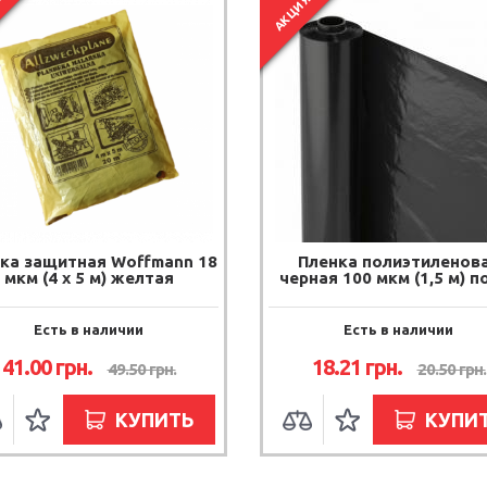
Я
АКЦИЯ
ка защитная Woffmann 18
Пленка полиэтиленов
мкм (4 х 5 м) желтая
черная 100 мкм (1,5 м) по
Есть в наличии
Есть в наличии
41.00
грн.
18.21
грн.
49.50
грн.
20.50
грн.
КУПИТЬ
КУПИ