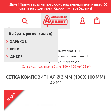
Друзі! Прямо зараз ми працюємо над перекладом наших
сайтів на рідну мову. Скоро і тут все Україна!
КОРЗИНА
ВХОД
Выбрать регион (склад):
ХАРЬКОВ
КИЕВ
Главная
Стройматериалы 
ДНЕПР
Металлическая сетка, металлопрокат
Сетка кладочная, армирующая
Сетка композитная ø 3 мм (100 х 100 мм) 25 м²
СЕТКА КОМПОЗИТНАЯ Ø 3 ММ (100 Х 100 ММ)
25 М²
АКЦИЯ