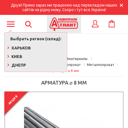
Друзі! Прямо зараз ми працюємо над перекладом наших
сайтів на рідну мову. Скоро і тут все Україна!
КОРЗИНА
ВХОД
Выбрать регион (склад):
ХАРЬКОВ
КИЕВ
Главная
Стройматериалы 
ДНЕПР
Металлическая сетка, металлопрокат
Металлопрокат
Арматура ⌀ 8 мм
АРМАТУРА ⌀ 8 ММ
АКЦИЯ