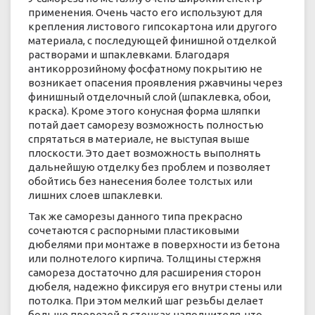
применения. Очень часто его используют для
крепления листового гипсокартона или другого
материала, с последующей финишной отделкой
растворами и шпаклевками. Благодаря
антикоррозийному фосфатному покрытию не
возникает опасения проявления ржавчины через
финишный отделочный слой (шпаклевка, обои,
краска). Кроме этого конусная форма шляпки
потай дает саморезу возможность полностью
спрятаться в материале, не выступая выше
плоскости. Это дает возможность выполнять
дальнейшую отделку без проблем и позволяет
обойтись без нанесения более толстых или
лишних слоев шпаклевки.
Так же саморезы данного типа прекрасно
сочетаются с распорными пластиковыми
дюбелями при монтаже в поверхности из бетона
или полнотелого кирпича. Толщины стержня
самореза достаточно для расширения сторон
дюбеля, надежно фиксируя его внутри стены или
потолка. При этом мелкий шаг резьбы делает
больше прорезей в стенках наполнителя, что