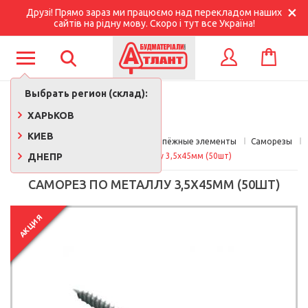
Друзі! Прямо зараз ми працюємо над перекладом наших
сайтів на рідну мову. Скоро і тут все Україна!
КОРЗИНА
ВХОД
Выбрать регион (склад):
ХАРЬКОВ
КИЕВ
Главная
Стройматериалы 
Крепёжные элементы
Саморезы
ДНЕПР
Саморез по металлу 3,5х45мм (50шт)
САМОРЕЗ ПО МЕТАЛЛУ 3,5Х45ММ (50ШТ)
АКЦИЯ