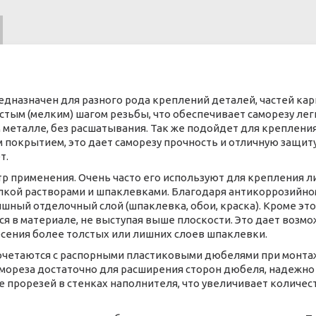
редназначен для разного рода креплений деталей, частей ка
частым (мелким) шагом резьбы, что обеспечивает саморезу л
 металле, без расшатывания. Так же подойдет для крепления 
покрытием, это дает саморезу прочность и отличную защиту о
т.
тр применения. Очень часто его используют для крепления л
лкой растворами и шпаклевками. Благодаря антикоррозийно
ный отделочный слой (шпаклевка, обои, краска). Кроме это
ся в материале, не выступая выше плоскости. Это дает воз
есения более толстых или лишних слоев шпаклевки.
сочетаются с распорными пластиковыми дюбелями при монтаж
ореза достаточно для расширения сторон дюбеля, надежно 
е прорезей в стенках наполнителя, что увеличивает количе