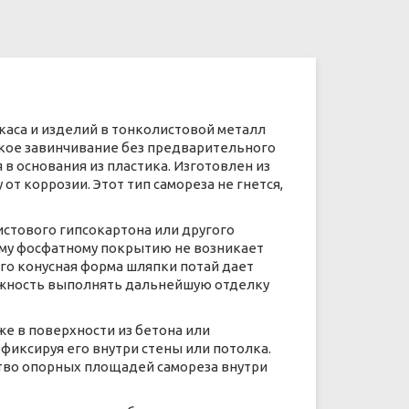
ркаса и изделий в тонколистовой металл
егкое завинчивание без предварительного
в основания из пластика. Изготовлен из
т коррозии. Этот тип самореза не гнется,
истового гипсокартона или другого
му фосфатному покрытию не возникает
го конусная форма шляпки потай дает
можность выполнять дальнейшую отделку
е в поверхности из бетона или
фиксируя его внутри стены или потолка.
ство опорных площадей самореза внутри