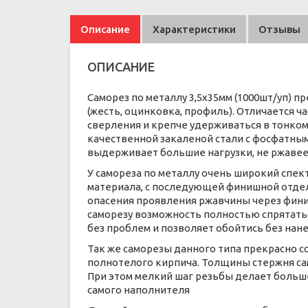
Описание
Характеристики
Отзывы
ОПИСАНИЕ
Саморез по металлу 3,5х35мм (1000шт/уп) п
(жесть, оцинковка, профиль). Отличается 
сверления и крепче удерживаться в тонком
качественной закаленой стали с фосфатным 
выдерживает большие нагрузки, не ржавее
У самореза по металлу очень широкий спек
материала, с последующей финишной отде
опасения проявления ржавчины через финиш
саморезу возможность полностью спрятать
без проблем и позволяет обойтись без нан
Так же саморезы данного типа прекрасно 
полнотелого кирпича. Толщины стержня сам
При этом мелкий шаг резьбы делает больш
самого наполнителя