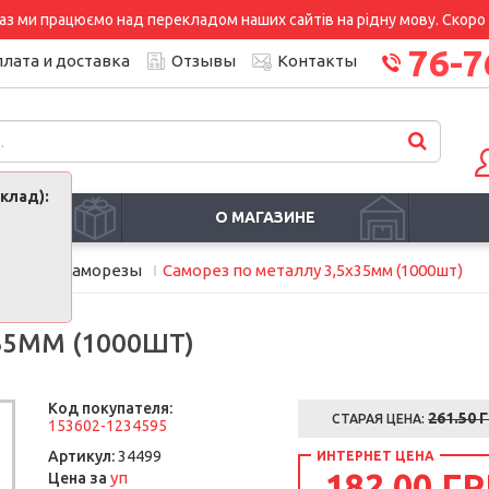
аз ми працюємо над перекладом наших сайтів на рідну мову. Скоро і
76-7
лата и доставка
Отзывы
Контакты
клад):
И
О МАГАЗИНЕ
менты
Саморезы
Саморез по металлу 3,5х35мм (1000шт)
35ММ (1000ШТ)
Код покупателя:
261.50
Г
СТАРАЯ ЦЕНА:
153602-1234595
Артикул:
34499
ИНТЕРНЕТ ЦЕНА
182.00 ГР
уп
Цена за