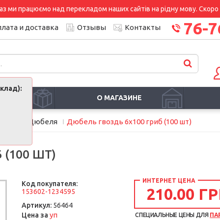
аз ми працюємо над перекладом наших сайтів на рідну мову. Скоро і
76-7
лата и доставка
Отзывы
Контакты
клад):
И
О МАГАЗИНЕ
менты
Дюбеля
Дюбель гвоздь 6х100 гриб (100 шт)
 (100 ШТ)
ИНТЕРНЕТ ЦЕНА
Код покупателя:
210.00 ГР
153602-1234595
Артикул:
56464
уп
Цена за
СПЕЦИАЛЬНЫЕ ЦЕНЫ ДЛЯ
ПА