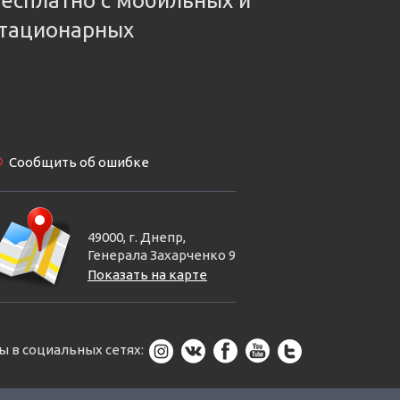
есплатно с мобильных и
тационарных
Сообщить об ошибке
49000, г. Днепр,
Генерала Захарченко 9
Показать на карте
ы в социальных сетях: